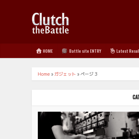
HOME
Battle site ENTRY
Latest Resu
Home
»
ガジェット
»
ページ 3
CA