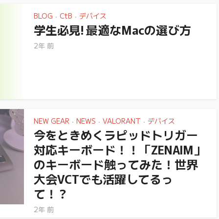
BLOG
CtB
デバイス
•
•
学生必見! 最適なMacの選び方
2年 前
NEW GEAR
NEWS
VALORANT
デバイス
•
•
•
今をときめくラピッドトリガー
対応キーボード！！「ZENAIM」
のキーボード触ってみた！世界
大会VCTでも活躍してるっ
て！？
2年 前