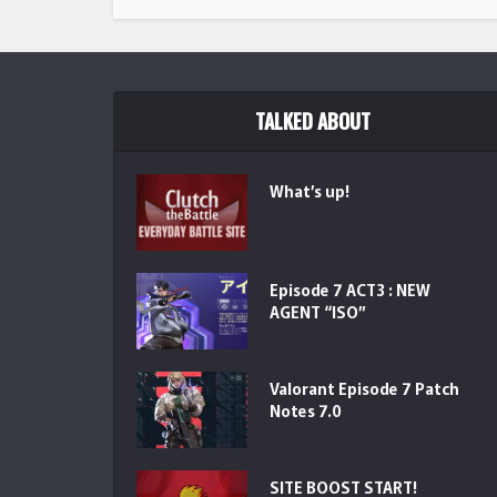
TALKED ABOUT
What’s up!
Episode 7 ACT3 : NEW
AGENT “ISO”
Valorant Episode 7 Patch
Notes 7.0
SITE BOOST START!