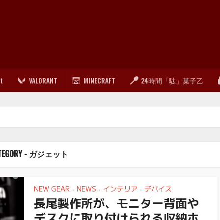
lt
VALORANT
MINECRAFT
24時間「駄」菓子乙
TEGORY - ガジェット
NEW GEAR
NEWS
インテリア
デバイス
•
•
•
長尾製作所が、モニター背面や
デスクに取り付けられる収納ホ