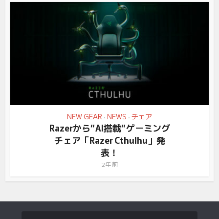
NEW GEAR
NEWS
チェア
•
•
Razerから”AI搭載”ゲーミング
チェア「Razer Cthulhu」発
表！
2年 前