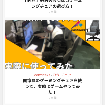
ングチェアの選び方！
2年 前
contieaks
CtB
チェア
•
•
関家具のゲーミングチェアを使
って、実際にゲームやってみ
た！
2年 前