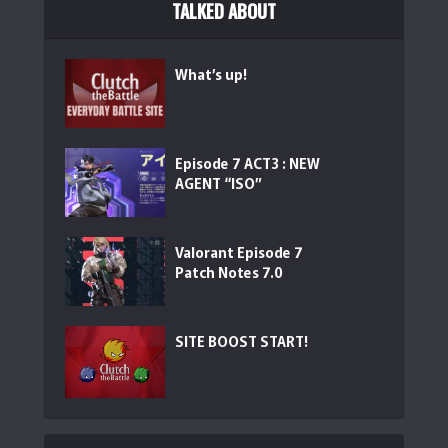
TALKED ABOUT
What’s up!
Episode 7 ACT3 : NEW
AGENT “ISO”
Valorant Episode 7
Patch Notes 7.0
SITE BOOST START!