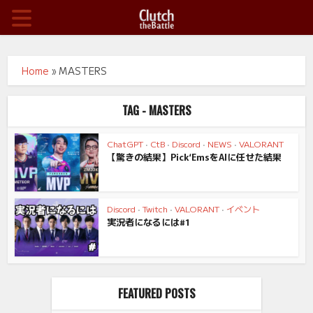
Home
»
MASTERS
TAG - MASTERS
ChatGPT
•
CtB
•
Discord
•
NEWS
•
VALORANT
【驚きの結果】Pick‘EmsをAIに任せた結果
Discord
•
Twitch
•
VALORANT
•
イベント
実況者になるには#1
FEATURED POSTS