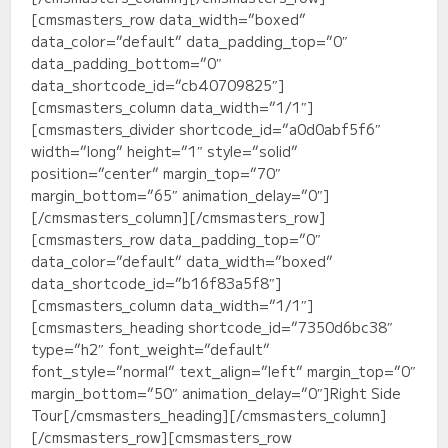
[cmsmasters_row data_width=”boxed”
data_color=”default” data_padding_top=”0″
data_padding_bottom=”0″
data_shortcode_id=”cb40709825″]
[cmsmasters_column data_width=”1/1″]
[cmsmasters_divider shortcode_id=”a0d0abf5f6″
width=”long” height=”1″ style=”solid”
position=”center” margin_top=”70″
margin_bottom=”65″ animation_delay=”0″]
[/cmsmasters_column][/cmsmasters_row]
[cmsmasters_row data_padding_top=”0″
data_color=”default” data_width=”boxed”
data_shortcode_id=”b16f83a5f8″]
[cmsmasters_column data_width=”1/1″]
[cmsmasters_heading shortcode_id=”7350d6bc38″
type=”h2″ font_weight=”default”
font_style=”normal” text_align=”left” margin_top=”0″
margin_bottom=”50″ animation_delay=”0″]Right Side
Tour[/cmsmasters_heading][/cmsmasters_column]
[/cmsmasters_row][cmsmasters_row