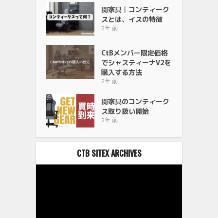
関家具｜コンティーク
スとは、イスの特徴
2年 前
CtBメンバー限定価格
でシャスティーナV2を
購入する方法
2年 前
関家具のコンティーク
ス取り扱い開始
2年 前
CTB SITEX ARCHIVES