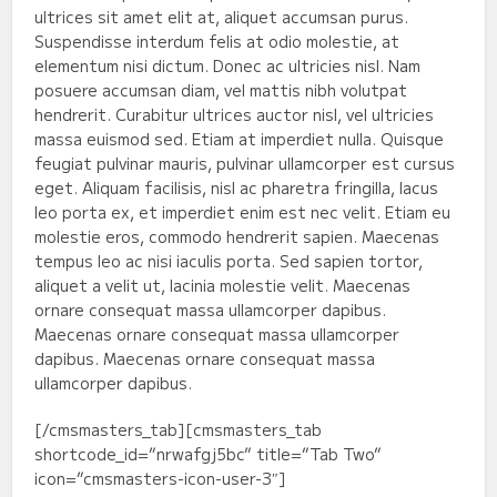
ultrices sit amet elit at, aliquet accumsan purus.
Suspendisse interdum felis at odio molestie, at
elementum nisi dictum. Donec ac ultricies nisl. Nam
posuere accumsan diam, vel mattis nibh volutpat
hendrerit. Curabitur ultrices auctor nisl, vel ultricies
massa euismod sed. Etiam at imperdiet nulla. Quisque
feugiat pulvinar mauris, pulvinar ullamcorper est cursus
eget. Aliquam facilisis, nisl ac pharetra fringilla, lacus
leo porta ex, et imperdiet enim est nec velit. Etiam eu
molestie eros, commodo hendrerit sapien. Maecenas
tempus leo ac nisi iaculis porta. Sed sapien tortor,
aliquet a velit ut, lacinia molestie velit. Maecenas
ornare consequat massa ullamcorper dapibus.
Maecenas ornare consequat massa ullamcorper
dapibus. Maecenas ornare consequat massa
ullamcorper dapibus.
[/cmsmasters_tab][cmsmasters_tab
shortcode_id=”nrwafgj5bc” title=”Tab Two”
icon=”cmsmasters-icon-user-3″]