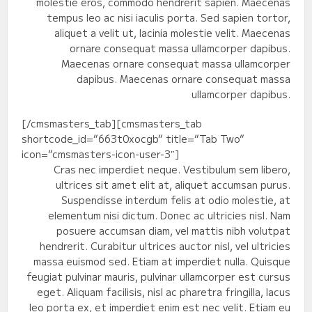
molestie eros, commodo hendrerit sapien. Maecenas
tempus leo ac nisi iaculis porta. Sed sapien tortor,
aliquet a velit ut, lacinia molestie velit. Maecenas
ornare consequat massa ullamcorper dapibus.
Maecenas ornare consequat massa ullamcorper
dapibus. Maecenas ornare consequat massa
ullamcorper dapibus.
[/cmsmasters_tab][cmsmasters_tab
shortcode_id=”663t0xocgb” title=”Tab Two”
icon=”cmsmasters-icon-user-3″]
Cras nec imperdiet neque. Vestibulum sem libero,
ultrices sit amet elit at, aliquet accumsan purus.
Suspendisse interdum felis at odio molestie, at
elementum nisi dictum. Donec ac ultricies nisl. Nam
posuere accumsan diam, vel mattis nibh volutpat
hendrerit. Curabitur ultrices auctor nisl, vel ultricies
massa euismod sed. Etiam at imperdiet nulla. Quisque
feugiat pulvinar mauris, pulvinar ullamcorper est cursus
eget. Aliquam facilisis, nisl ac pharetra fringilla, lacus
leo porta ex, et imperdiet enim est nec velit. Etiam eu