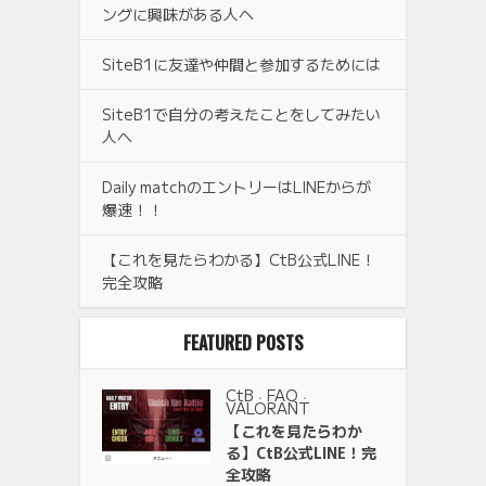
ングに興味がある人へ
SiteB1に友達や仲間と参加するためには
SiteB1で自分の考えたことをしてみたい
人へ
Daily matchのエントリーはLINEからが
爆速！！
【これを見たらわかる】CtB公式LINE！
完全攻略
FEATURED POSTS
CtB
FAQ
•
•
VALORANT
【これを見たらわか
る】CtB公式LINE！完
全攻略