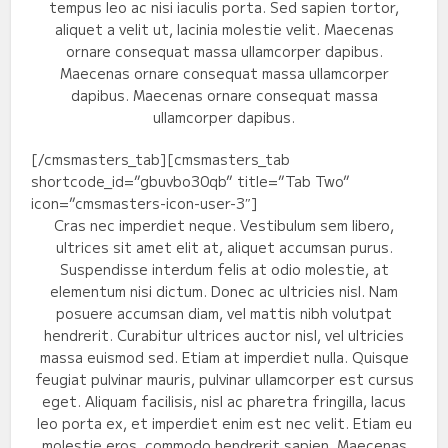
tempus leo ac nisi iaculis porta. Sed sapien tortor,
aliquet a velit ut, lacinia molestie velit. Maecenas
ornare consequat massa ullamcorper dapibus.
Maecenas ornare consequat massa ullamcorper
dapibus. Maecenas ornare consequat massa
ullamcorper dapibus.
[/cmsmasters_tab][cmsmasters_tab
shortcode_id=”gbuvbo30qb” title=”Tab Two”
icon=”cmsmasters-icon-user-3″]
Cras nec imperdiet neque. Vestibulum sem libero,
ultrices sit amet elit at, aliquet accumsan purus.
Suspendisse interdum felis at odio molestie, at
elementum nisi dictum. Donec ac ultricies nisl. Nam
posuere accumsan diam, vel mattis nibh volutpat
hendrerit. Curabitur ultrices auctor nisl, vel ultricies
massa euismod sed. Etiam at imperdiet nulla. Quisque
feugiat pulvinar mauris, pulvinar ullamcorper est cursus
eget. Aliquam facilisis, nisl ac pharetra fringilla, lacus
leo porta ex, et imperdiet enim est nec velit. Etiam eu
molestie eros, commodo hendrerit sapien. Maecenas