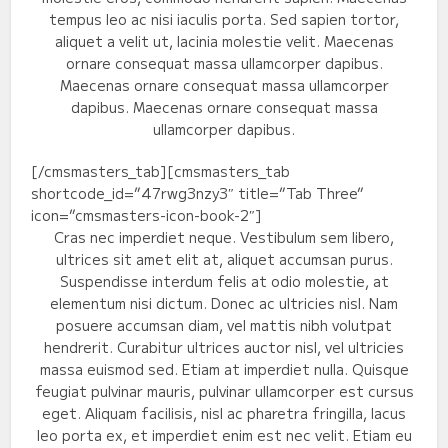
tempus leo ac nisi iaculis porta. Sed sapien tortor,
aliquet a velit ut, lacinia molestie velit. Maecenas
ornare consequat massa ullamcorper dapibus.
Maecenas ornare consequat massa ullamcorper
dapibus. Maecenas ornare consequat massa
ullamcorper dapibus.
[/cmsmasters_tab][cmsmasters_tab
shortcode_id=”47rwg3nzy3″ title=”Tab Three”
icon=”cmsmasters-icon-book-2″]
Cras nec imperdiet neque. Vestibulum sem libero,
ultrices sit amet elit at, aliquet accumsan purus.
Suspendisse interdum felis at odio molestie, at
elementum nisi dictum. Donec ac ultricies nisl. Nam
posuere accumsan diam, vel mattis nibh volutpat
hendrerit. Curabitur ultrices auctor nisl, vel ultricies
massa euismod sed. Etiam at imperdiet nulla. Quisque
feugiat pulvinar mauris, pulvinar ullamcorper est cursus
eget. Aliquam facilisis, nisl ac pharetra fringilla, lacus
leo porta ex, et imperdiet enim est nec velit. Etiam eu