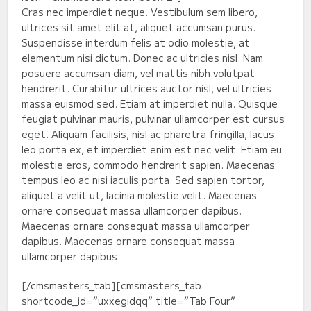
Cras nec imperdiet neque. Vestibulum sem libero,
ultrices sit amet elit at, aliquet accumsan purus.
Suspendisse interdum felis at odio molestie, at
elementum nisi dictum. Donec ac ultricies nisl. Nam
posuere accumsan diam, vel mattis nibh volutpat
hendrerit. Curabitur ultrices auctor nisl, vel ultricies
massa euismod sed. Etiam at imperdiet nulla. Quisque
feugiat pulvinar mauris, pulvinar ullamcorper est cursus
eget. Aliquam facilisis, nisl ac pharetra fringilla, lacus
leo porta ex, et imperdiet enim est nec velit. Etiam eu
molestie eros, commodo hendrerit sapien. Maecenas
tempus leo ac nisi iaculis porta. Sed sapien tortor,
aliquet a velit ut, lacinia molestie velit. Maecenas
ornare consequat massa ullamcorper dapibus.
Maecenas ornare consequat massa ullamcorper
dapibus. Maecenas ornare consequat massa
ullamcorper dapibus.
[/cmsmasters_tab][cmsmasters_tab
shortcode_id=”uxxegidqq” title=”Tab Four”