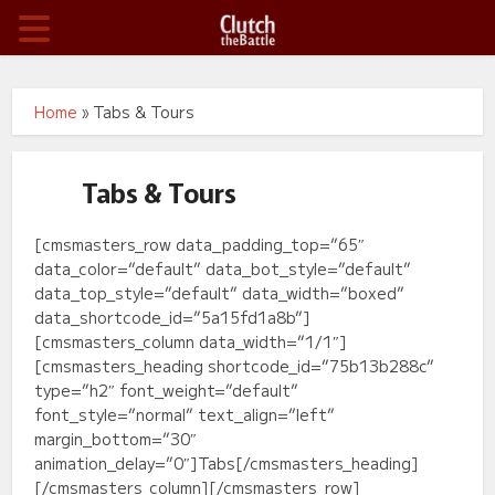
Home
»
Tabs & Tours
Tabs & Tours
[cmsmasters_row data_padding_top=”65″
data_color=”default” data_bot_style=”default”
data_top_style=”default” data_width=”boxed”
data_shortcode_id=”5a15fd1a8b”]
[cmsmasters_column data_width=”1/1″]
[cmsmasters_heading shortcode_id=”75b13b288c”
type=”h2″ font_weight=”default”
font_style=”normal” text_align=”left”
margin_bottom=”30″
animation_delay=”0″]Tabs[/cmsmasters_heading]
[/cmsmasters_column][/cmsmasters_row]