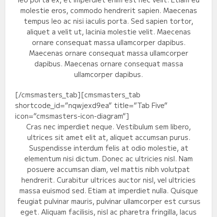
molestie eros, commodo hendrerit sapien. Maecenas
tempus leo ac nisi iaculis porta. Sed sapien tortor,
aliquet a velit ut, lacinia molestie velit. Maecenas
ornare consequat massa ullamcorper dapibus.
Maecenas ornare consequat massa ullamcorper
dapibus. Maecenas ornare consequat massa
ullamcorper dapibus.
[/cmsmasters_tab][cmsmasters_tab
shortcode_id=”nqwjexd9ea” title=”Tab Five”
icon=”cmsmasters-icon-diagram”]
Cras nec imperdiet neque. Vestibulum sem libero,
ultrices sit amet elit at, aliquet accumsan purus.
Suspendisse interdum felis at odio molestie, at
elementum nisi dictum. Donec ac ultricies nisl. Nam
posuere accumsan diam, vel mattis nibh volutpat
hendrerit. Curabitur ultrices auctor nisl, vel ultricies
massa euismod sed. Etiam at imperdiet nulla. Quisque
feugiat pulvinar mauris, pulvinar ullamcorper est cursus
eget. Aliquam facilisis, nisl ac pharetra fringilla, lacus