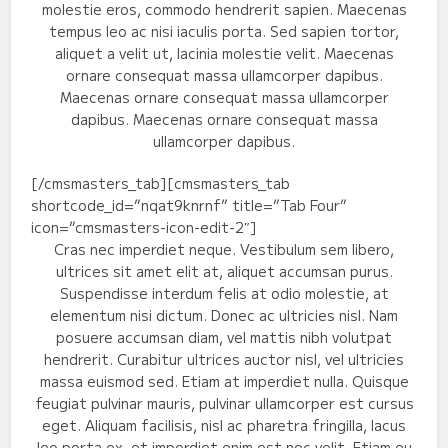
molestie eros, commodo hendrerit sapien. Maecenas
tempus leo ac nisi iaculis porta. Sed sapien tortor,
aliquet a velit ut, lacinia molestie velit. Maecenas
ornare consequat massa ullamcorper dapibus.
Maecenas ornare consequat massa ullamcorper
dapibus. Maecenas ornare consequat massa
ullamcorper dapibus.
[/cmsmasters_tab][cmsmasters_tab
shortcode_id=”nqat9knrnf” title=”Tab Four”
icon=”cmsmasters-icon-edit-2″]
Cras nec imperdiet neque. Vestibulum sem libero,
ultrices sit amet elit at, aliquet accumsan purus.
Suspendisse interdum felis at odio molestie, at
elementum nisi dictum. Donec ac ultricies nisl. Nam
posuere accumsan diam, vel mattis nibh volutpat
hendrerit. Curabitur ultrices auctor nisl, vel ultricies
massa euismod sed. Etiam at imperdiet nulla. Quisque
feugiat pulvinar mauris, pulvinar ullamcorper est cursus
eget. Aliquam facilisis, nisl ac pharetra fringilla, lacus
leo porta ex, et imperdiet enim est nec velit. Etiam eu