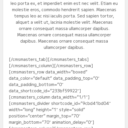
leo porta ex, et imperdiet enim est nec velit. Etiam eu
molestie eros, commodo hendrerit sapien. Maecenas
tempus leo ac nisi iaculis porta. Sed sapien tortor,
aliquet a velit ut, lacinia molestie velit. Maecenas
ornare consequat massa ullamcorper dapibus.
Maecenas ornare consequat massa ullamcorper
dapibus. Maecenas ornare consequat massa
ullamcorper dapibus.
[/cmsmasters_tab][/cmsmasters_tabs]
[/cmsmasters_column][/cmsmasters_row]
[cmsmasters_row data_width=”boxed”
data_color=”default” data_padding_top=”0″
data_padding_bottom=”0″
data_shortcode_id=”233bf59922″]
[cmsmasters_column data_width=”1/1″]
[cmsmasters_divider shortcode_id=”9cbd41bd04″
width=”long” height=”1″ style=”solid”
position=”center” margin_top=”70″
margin_bottom=”70″ animation_delay=”0″]