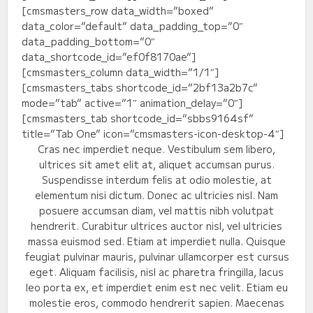
[cmsmasters_row data_width=”boxed”
data_color=”default” data_padding_top=”0″
data_padding_bottom=”0″
data_shortcode_id=”ef0f8170ae”]
[cmsmasters_column data_width=”1/1″]
[cmsmasters_tabs shortcode_id=”2bf13a2b7c”
mode=”tab” active=”1″ animation_delay=”0″]
[cmsmasters_tab shortcode_id=”sbbs9164sf”
title=”Tab One” icon=”cmsmasters-icon-desktop-4″]
Cras nec imperdiet neque. Vestibulum sem libero,
ultrices sit amet elit at, aliquet accumsan purus.
Suspendisse interdum felis at odio molestie, at
elementum nisi dictum. Donec ac ultricies nisl. Nam
posuere accumsan diam, vel mattis nibh volutpat
hendrerit. Curabitur ultrices auctor nisl, vel ultricies
massa euismod sed. Etiam at imperdiet nulla. Quisque
feugiat pulvinar mauris, pulvinar ullamcorper est cursus
eget. Aliquam facilisis, nisl ac pharetra fringilla, lacus
leo porta ex, et imperdiet enim est nec velit. Etiam eu
molestie eros, commodo hendrerit sapien. Maecenas