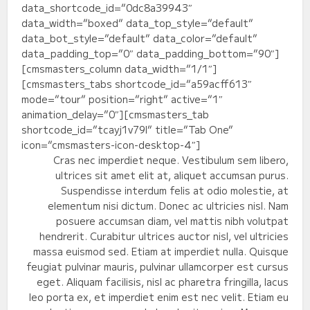
data_shortcode_id=”0dc8a39943″
data_width=”boxed” data_top_style=”default”
data_bot_style=”default” data_color=”default”
data_padding_top=”0″ data_padding_bottom=”90″]
[cmsmasters_column data_width=”1/1″]
[cmsmasters_tabs shortcode_id=”a59acff613″
mode=”tour” position=”right” active=”1″
animation_delay=”0″][cmsmasters_tab
shortcode_id=”tcayj1v79l” title=”Tab One”
icon=”cmsmasters-icon-desktop-4″]
Cras nec imperdiet neque. Vestibulum sem libero,
ultrices sit amet elit at, aliquet accumsan purus.
Suspendisse interdum felis at odio molestie, at
elementum nisi dictum. Donec ac ultricies nisl. Nam
posuere accumsan diam, vel mattis nibh volutpat
hendrerit. Curabitur ultrices auctor nisl, vel ultricies
massa euismod sed. Etiam at imperdiet nulla. Quisque
feugiat pulvinar mauris, pulvinar ullamcorper est cursus
eget. Aliquam facilisis, nisl ac pharetra fringilla, lacus
leo porta ex, et imperdiet enim est nec velit. Etiam eu