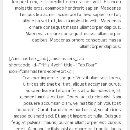
leo porta ex, et imperdiet enim est nec velit. Etiam eu
molestie eros, commodo hendrerit sapien. Maecenas
tempus leo ac nisi iaculis porta. Sed sapien tortor,
aliquet a velit ut, lacinia molestie velit. Maecenas
ornare consequat massa ullamcorper dapibus.
Maecenas ornare consequat massa ullamcorper
dapibus. Maecenas ornare consequat massa
ullamcorper dapibus.
[/cmsmasters_tab][cmsmasters_tab
shortcode_id=”flfizl4yeh” title=”Tab Four”
icon=”cmsmasters-icon-edit-2″]
Cras nec imperdiet neque. Vestibulum sem libero,
ultrices sit amet elit at, aliquet accumsan purus.
Suspendisse interdum felis at odio molestie, at
elementum nisi dictum. Donec ac ultricies nisl. Nam
posuere accumsan diam, vel mattis nibh volutpat
hendrerit. Curabitur ultrices auctor nisl, vel ultricies
massa euismod sed. Etiam at imperdiet nulla. Quisque
feugiat pulvinar mauris, pulvinar ullamcorper est cursus
eget. Aliquam facilisis, nisl ac pharetra fringilla, lacus