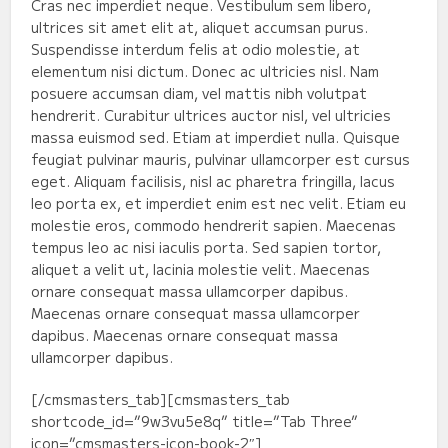
Cras nec imperdiet neque. Vestibulum sem libero,
ultrices sit amet elit at, aliquet accumsan purus.
Suspendisse interdum felis at odio molestie, at
elementum nisi dictum. Donec ac ultricies nisl. Nam
posuere accumsan diam, vel mattis nibh volutpat
hendrerit. Curabitur ultrices auctor nisl, vel ultricies
massa euismod sed. Etiam at imperdiet nulla. Quisque
feugiat pulvinar mauris, pulvinar ullamcorper est cursus
eget. Aliquam facilisis, nisl ac pharetra fringilla, lacus
leo porta ex, et imperdiet enim est nec velit. Etiam eu
molestie eros, commodo hendrerit sapien. Maecenas
tempus leo ac nisi iaculis porta. Sed sapien tortor,
aliquet a velit ut, lacinia molestie velit. Maecenas
ornare consequat massa ullamcorper dapibus.
Maecenas ornare consequat massa ullamcorper
dapibus. Maecenas ornare consequat massa
ullamcorper dapibus.
[/cmsmasters_tab][cmsmasters_tab
shortcode_id=”9w3vu5e8q” title=”Tab Three”
icon=”cmsmasters-icon-book-2″]