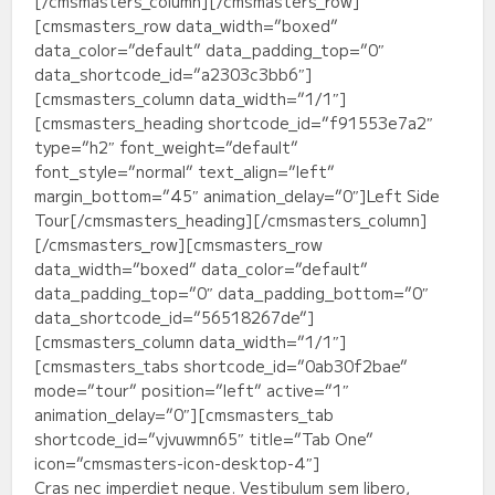
[/cmsmasters_column][/cmsmasters_row]
[cmsmasters_row data_width=”boxed”
data_color=”default” data_padding_top=”0″
data_shortcode_id=”a2303c3bb6″]
[cmsmasters_column data_width=”1/1″]
[cmsmasters_heading shortcode_id=”f91553e7a2″
type=”h2″ font_weight=”default”
font_style=”normal” text_align=”left”
margin_bottom=”45″ animation_delay=”0″]Left Side
Tour[/cmsmasters_heading][/cmsmasters_column]
[/cmsmasters_row][cmsmasters_row
data_width=”boxed” data_color=”default”
data_padding_top=”0″ data_padding_bottom=”0″
data_shortcode_id=”56518267de”]
[cmsmasters_column data_width=”1/1″]
[cmsmasters_tabs shortcode_id=”0ab30f2bae”
mode=”tour” position=”left” active=”1″
animation_delay=”0″][cmsmasters_tab
shortcode_id=”vjvuwmn65″ title=”Tab One”
icon=”cmsmasters-icon-desktop-4″]
Cras nec imperdiet neque. Vestibulum sem libero,