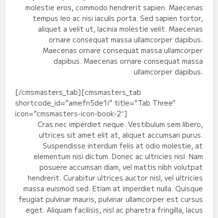
molestie eros, commodo hendrerit sapien. Maecenas
tempus leo ac nisi iaculis porta. Sed sapien tortor,
aliquet a velit ut, lacinia molestie velit. Maecenas
ornare consequat massa ullamcorper dapibus.
Maecenas ornare consequat massa ullamcorper
dapibus. Maecenas ornare consequat massa
ullamcorper dapibus.
[/cmsmasters_tab][cmsmasters_tab
shortcode_id=”amefn5de1i” title=”Tab Three”
icon=”cmsmasters-icon-book-2″]
Cras nec imperdiet neque. Vestibulum sem libero,
ultrices sit amet elit at, aliquet accumsan purus.
Suspendisse interdum felis at odio molestie, at
elementum nisi dictum. Donec ac ultricies nisl. Nam
posuere accumsan diam, vel mattis nibh volutpat
hendrerit. Curabitur ultrices auctor nisl, vel ultricies
massa euismod sed. Etiam at imperdiet nulla. Quisque
feugiat pulvinar mauris, pulvinar ullamcorper est cursus
eget. Aliquam facilisis, nisl ac pharetra fringilla, lacus