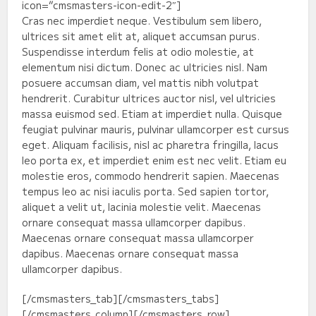
icon=”cmsmasters-icon-edit-2″]
Cras nec imperdiet neque. Vestibulum sem libero,
ultrices sit amet elit at, aliquet accumsan purus.
Suspendisse interdum felis at odio molestie, at
elementum nisi dictum. Donec ac ultricies nisl. Nam
posuere accumsan diam, vel mattis nibh volutpat
hendrerit. Curabitur ultrices auctor nisl, vel ultricies
massa euismod sed. Etiam at imperdiet nulla. Quisque
feugiat pulvinar mauris, pulvinar ullamcorper est cursus
eget. Aliquam facilisis, nisl ac pharetra fringilla, lacus
leo porta ex, et imperdiet enim est nec velit. Etiam eu
molestie eros, commodo hendrerit sapien. Maecenas
tempus leo ac nisi iaculis porta. Sed sapien tortor,
aliquet a velit ut, lacinia molestie velit. Maecenas
ornare consequat massa ullamcorper dapibus.
Maecenas ornare consequat massa ullamcorper
dapibus. Maecenas ornare consequat massa
ullamcorper dapibus.
[/cmsmasters_tab][/cmsmasters_tabs]
[/cmsmasters_column][/cmsmasters_row]