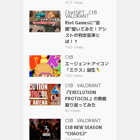
917 Views
ChatGPT
CtB
•
•
VALORANT
Riot Gamesに”直
接”聞いてみた！アシ
ストの判定基準と
は！？
166 Views
CtB
エージェントアイコン
「ミクス」誕生
150 Views
CtB
VALORANT
•
『EXECLUTION
PROTOCOL』の熱戦
振り返ってみた
83 Views
CtB
VALORANT
•
CtB NEW SEASON
“CHAOS3”
76 Views