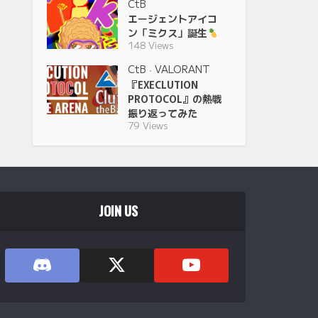
CtB
エージェントアイコ
ン「ミクス」誕生
148 Views
CtB
VALORANT
•
『EXECLUTION
PROTOCOL』の熱戦
振り返ってみた
79 Views
JOIN US