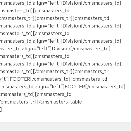
cmsmasters_td align=”left”]Division[/cmsmasters_td]
/cmsmasters_td][cmsmasters_td
[/cmsmasters_tr][cmsmasters_tr][cmsmasters_td
cmsmasters_td align=”left”]Division[/cmsmasters_td]
/cmsmasters_td][cmsmasters_td
cmsmasters_td align=”left”]Division[/cmsmasters_td]
ters_td align=”left”]Division[/cmsmasters_td]
/cmsmasters_td][cmsmasters_td
cmsmasters_td align=”left”]Division[/cmsmasters_td]
cmsmasters_td][/cmsmasters_tr][cmsmasters_tr
left”]FOOTER[/cmsmasters_td][cmsmasters_td
cmsmasters_td align=”left”]FOOTER[/cmsmasters_td]
cmsmasters_td][cmsmasters_td
/cmsmasters_tr][/cmsmasters_table]
]