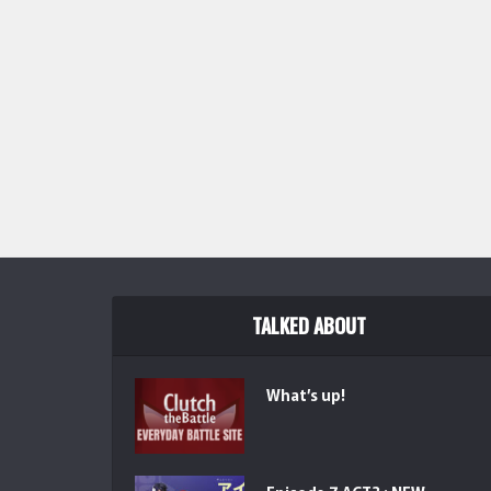
TALKED ABOUT
What’s up!