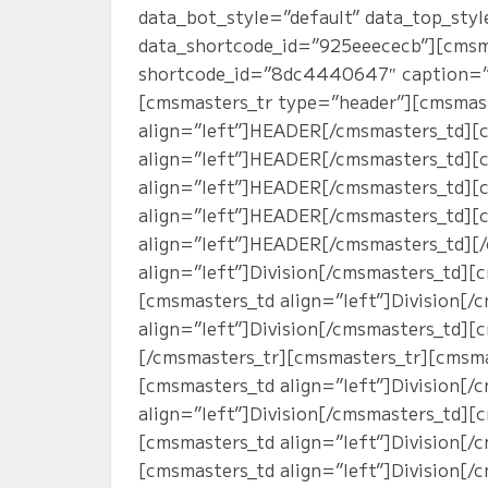
data_bot_style=”default” data_top_styl
data_shortcode_id=”925eeececb”][cmsm
shortcode_id=”8dc4440647″ caption=”C
[cmsmasters_tr type=”header”][cmsmas
align=”left”]HEADER[/cmsmasters_td][
align=”left”]HEADER[/cmsmasters_td][
align=”left”]HEADER[/cmsmasters_td][
align=”left”]HEADER[/cmsmasters_td][
align=”left”]HEADER[/cmsmasters_td][
align=”left”]Division[/cmsmasters_td][
[cmsmasters_td align=”left”]Division[
align=”left”]Division[/cmsmasters_td][
[/cmsmasters_tr][cmsmasters_tr][cmsmas
[cmsmasters_td align=”left”]Division[
align=”left”]Division[/cmsmasters_td][
[cmsmasters_td align=”left”]Division[/
[cmsmasters_td align=”left”]Division[