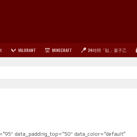
lt
VALORANT
MINECRAFT
24時間「駄」菓子乙
”95″ data_padding_top=”50″ data_color=”default”