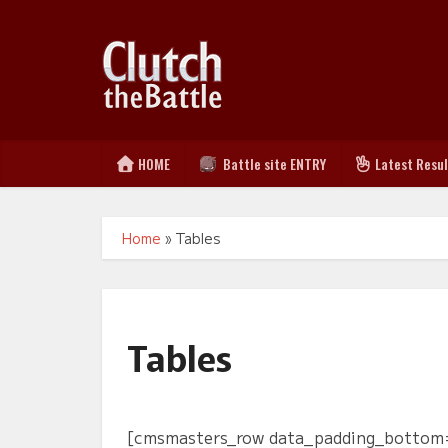
HOME
Battle site ENTRY
Latest Resu
Home
»
Tables
Tables
[cmsmasters_row data_padding_bottom=