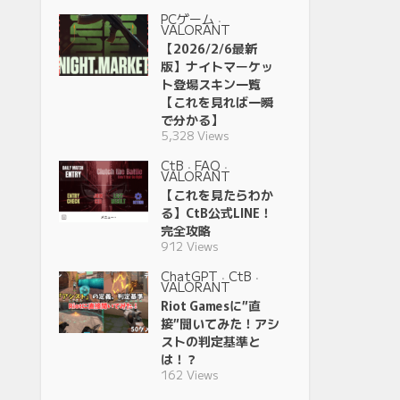
PCゲーム
•
VALORANT
【2026/2/6最新
版】ナイトマーケッ
ト登場スキン一覧
【これを見れば一瞬
で分かる】
5,328 Views
CtB
FAQ
•
•
VALORANT
【これを見たらわか
る】CtB公式LINE！
完全攻略
912 Views
ChatGPT
CtB
•
•
VALORANT
Riot Gamesに”直
接”聞いてみた！アシ
ストの判定基準と
は！？
162 Views