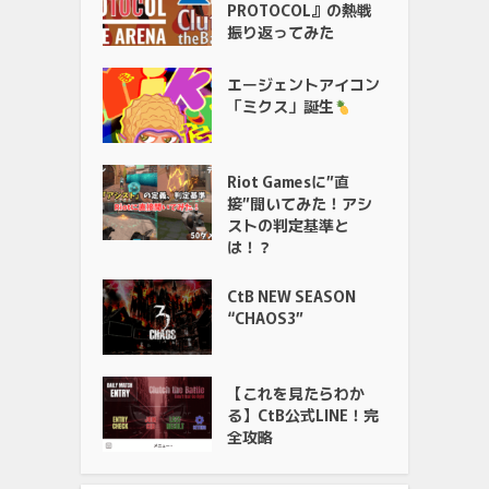
PROTOCOL』の熱戦
振り返ってみた
エージェントアイコン
「ミクス」誕生
Riot Gamesに”直
接”聞いてみた！アシ
ストの判定基準と
は！？
CtB NEW SEASON
“CHAOS3”
【これを見たらわか
る】CtB公式LINE！完
全攻略