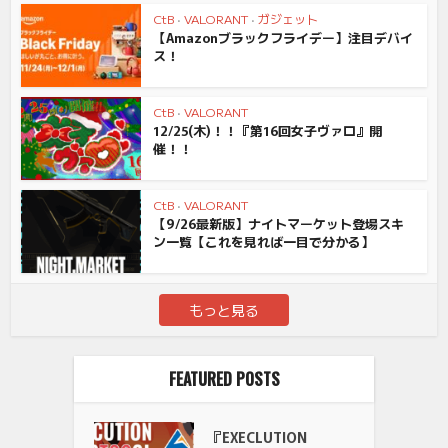
CtB
•
VALORANT
•
ガジェット
【Amazonブラックフライデー】注目デバイ
ス！
CtB
•
VALORANT
12/25(木)！！『第16回女子ヴァロ』開
催！！
CtB
•
VALORANT
【9/26最新版】ナイトマーケット登場スキ
ン一覧【これを見れば一目で分かる】
もっと見る
FEATURED POSTS
『EXECLUTION