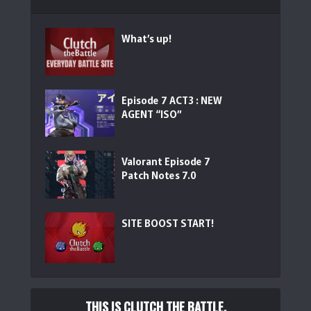
What’s up!
Episode 7 ACT3 : NEW
AGENT “ISO”
Valorant Episode 7
Patch Notes 7.0
SITE BOOST START!
THIS IS CLUTCH THE BATTLE.