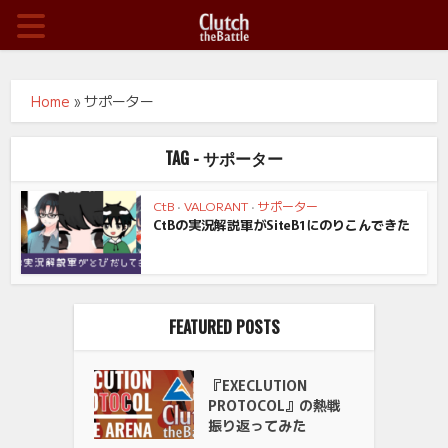
Home
»
サポーター
TAG - サポーター
CtB
•
VALORANT
•
サポーター
CtBの実況解説軍がSiteB1にのりこんできた
FEATURED POSTS
『EXECLUTION
PROTOCOL』の熱戦
振り返ってみた