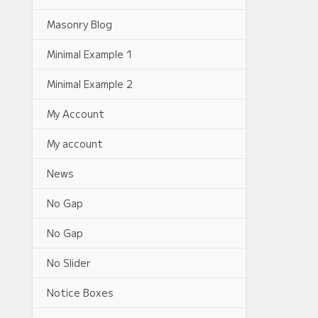
Masonry Blog
Minimal Example 1
Minimal Example 2
My Account
My account
News
No Gap
No Gap
No Slider
Notice Boxes