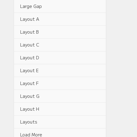
Large Gap
Layout A
Layout B
Layout C
Layout D
Layout E
Layout F
Layout G
Layout H
Layouts
Load More