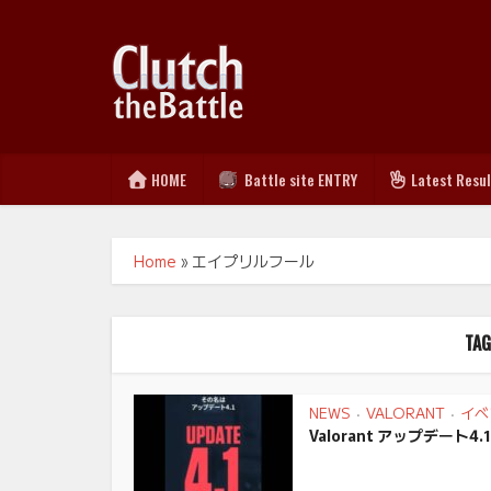
HOME
Battle site ENTRY
Latest Resu
Home
»
エイプリルフール
TA
NEWS
VALORANT
イベ
•
•
Valorant アップデート4.