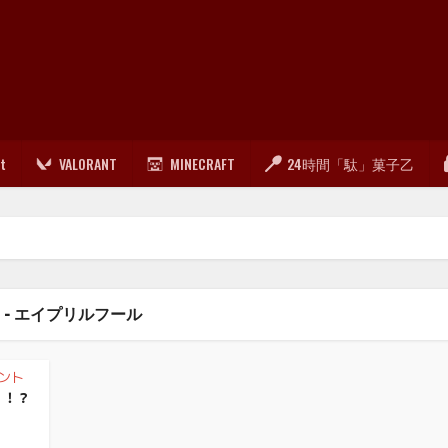
lt
VALORANT
MINECRAFT
24時間「駄」菓子乙
G - エイプリルフール
ント
1 ！？