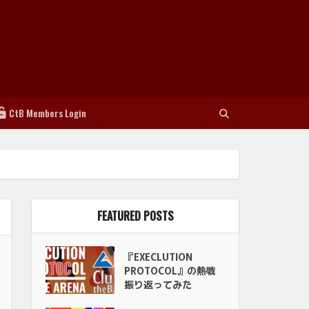
CtB Members Login
FEATURED POSTS
『EXECLUTION
PROTOCOL』の熱戦
振り返ってみた