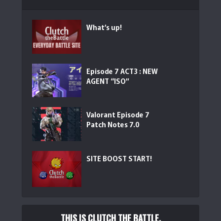
What’s up!
Episode 7 ACT3 : NEW
AGENT “ISO”
Valorant Episode 7
Patch Notes 7.0
SITE BOOST START!
THIS IS CLUTCH THE BATTLE.