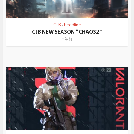
CtB
headline
•
CtB NEW SEASON “CHAOS2”
3年 前