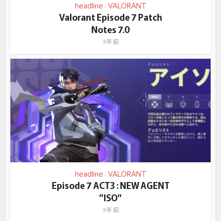
headline
VALORANT
•
Valorant Episode 7 Patch
Notes 7.0
3年 前
headline
VALORANT
•
Episode 7 ACT3 : NEW AGENT
“ISO”
3年 前