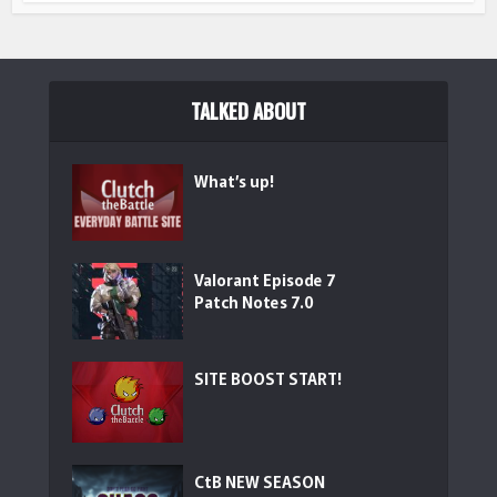
TALKED ABOUT
What’s up!
Valorant Episode 7
Patch Notes 7.0
SITE BOOST START!
CtB NEW SEASON