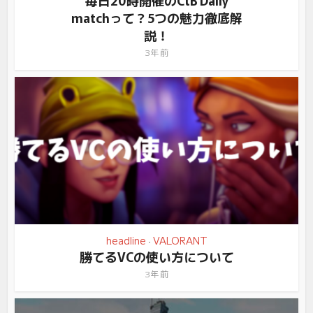
matchって？5つの魅力徹底解
説！
3年 前
headline
VALORANT
•
勝てるVCの使い方について
3年 前