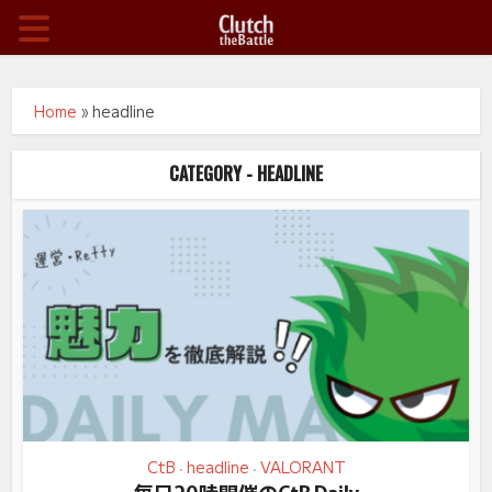
Home
»
headline
CATEGORY - HEADLINE
CtB
headline
VALORANT
•
•
毎日20時開催のCtB Daily