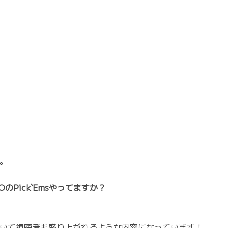
。
TOのPick`Emsやってますか？
いて視聴者も盛り上がれるような内容になっています！