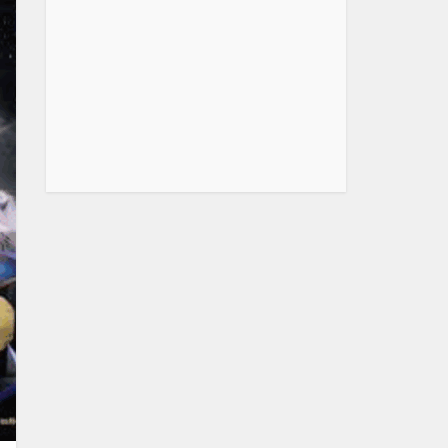
【Amazon.co.jp限定】Logicool G ラピッドトリガー
G515...
(
546227
)
VSDINSIDE M18 Streaming Deckストリームデック＆スト
リ...
(
544676
)