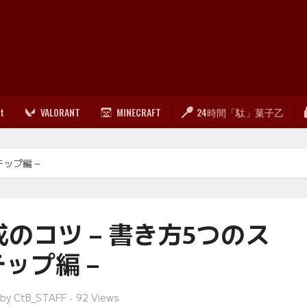
lt
VALORANT
MINECRAFT
24時間「駄」菓子乙
ップ編 –
のコツ – 書き方5つのス
テップ編 –
by
CtB_STAFF
92 Views