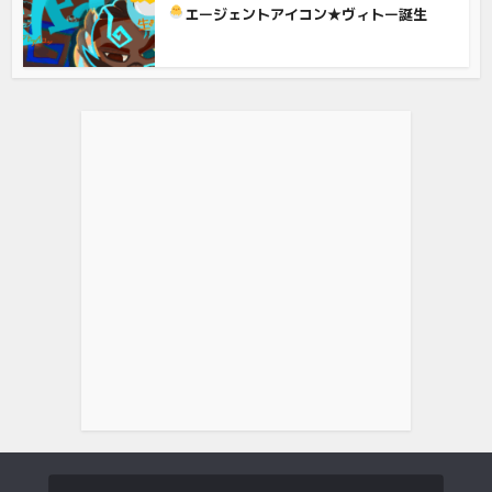
エージェントアイコン★ヴィトー誕生
Logicool G ロジクール G ゲーミングキーボード 有線 G213r
パ...
(
5433114
)