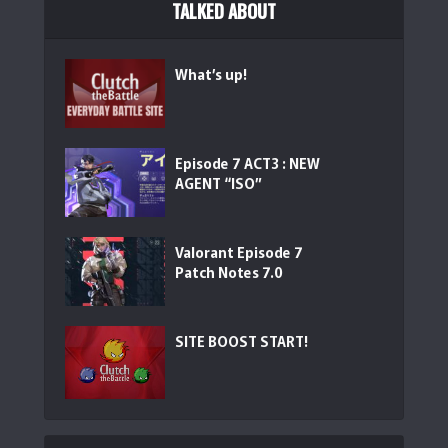
TALKED ABOUT
What’s up!
YUNZII X98 QMK/VIA対応 ワイヤレス メカニカルゲーミング
キーボ...
(
546441
)
Episode 7 ACT3 : NEW
AGENT “ISO”
Valorant Episode 7
Patch Notes 7.0
EPOMAKER x Aula F75 ゲーミングキーボード ガスケット
SITE BOOST START!
メカニ...
(
5463866
)