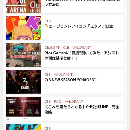
ってみた
CtB
エージェントアイコン「ミクス」誕生
ChatGPT
•
CtB
•
VALORANT
Riot Gamesに”直接”聞いてみた！アシスト
の判定基準とは！？
CtB
•
VALORANT
CtB NEW SEASON “CHAOS3”
CtB
•
FAQ
•
VALORANT
【これを見たらわかる】CtB公式LINE！完全
攻略
CtB