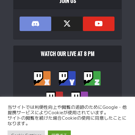
JOIN US
WATCH OUR LIVE AT 8 PM
ATTACK SHARK M36HE 片手ゲーミングキーボード ラピッド
トリガー...
(
54625
)
当サイトでは利便性向上や閲覧の追跡のためにGoogle・他
提携サービスによりCookieが使用されています。
サイトの閲覧を続けた場合Cookieの使用に同意したことに
なります。
Copyright © 2026. Operated by
WJB Ltd.
.