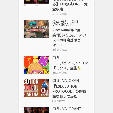
る】CtB公式LINE！完
全攻略
917 Views
ChatGPT
CtB
•
•
VALORANT
Riot Gamesに”直
接”聞いてみた！アシ
ストの判定基準と
は！？
166 Views
CtB
エージェントアイコン
「ミクス」誕生
150 Views
CtB
VALORANT
•
『EXECLUTION
PROTOCOL』の熱戦
振り返ってみた
83 Views
CtB
VALORANT
•