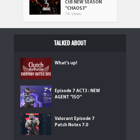
CtB NEW SEASON
“CHAOS3”
76 Views
TALKED ABOUT
What’s up!
Episode 7 ACT3 : NEW
AGENT “ISO”
Valorant Episode 7
Patch Notes 7.0