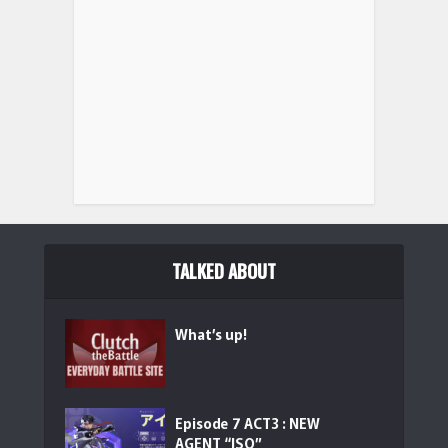
Razer(レイザー) ラピッドトリガー 搭載 Huntsman V3 Pro
...
(
5501
)
TALKED ABOUT
What’s up!
オーディオファン 9色軸 メカニカルキースイッチテスター
DIYキーホルダー ゲ...
(
5453
)
Episode 7 ACT3 : NEW
AGENT “ISO”