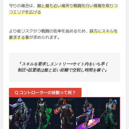
守りの場合は、
敵と最も近い場所で戦闘を行い情報を取りつ
つエリアを広げる
より低リスクかつ戦闘の効率を高めるため、
味方にスキルを
要求する事
が求められます。
『
スキルを要求しエントリー➡サイト内をいち早く
制圧➡設置後は敵と近い距離で交戦し時間を稼ぐ
』
Q.コントローラーの役割って何？