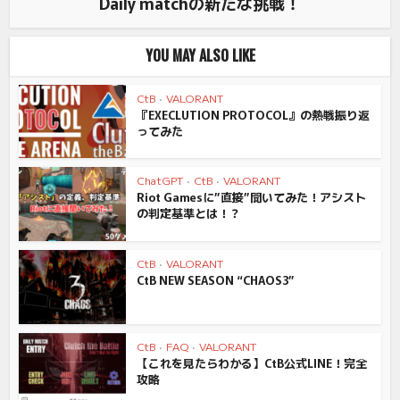
Daily matchの新たな挑戦！
YOU MAY ALSO LIKE
CtB
•
VALORANT
『EXECLUTION PROTOCOL』の熱戦振り返
ってみた
ChatGPT
•
CtB
•
VALORANT
Riot Gamesに”直接”聞いてみた！アシスト
の判定基準とは！？
CtB
•
VALORANT
CtB NEW SEASON “CHAOS3”
CtB
•
FAQ
•
VALORANT
【これを見たらわかる】CtB公式LINE！完全
攻略