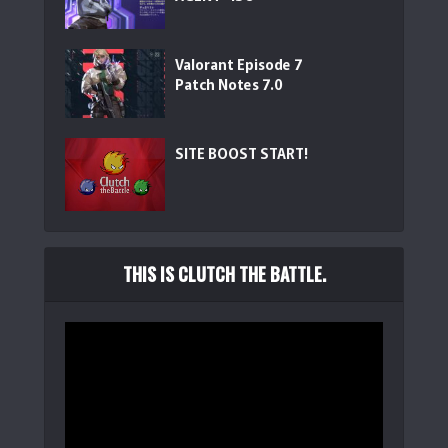
Valorant Episode 7
Patch Notes 7.0
【Amazon.co.jp限定】Keychron C3 Pro カスタムゲーミ
SITE BOOST START!
ン...
(
54466
)
THIS IS CLUTCH THE BATTLE.
Elgato Stream Deck + XL – プロフェッショナルシステム
お...
(
54714
)