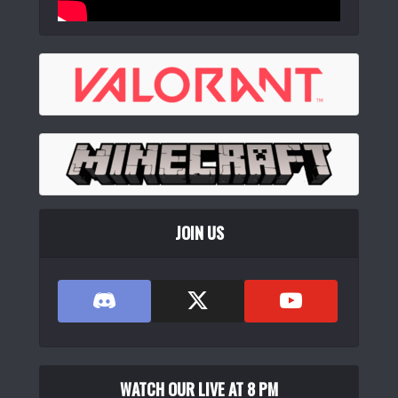
SmackApe Impact 80 メカニカルキーボード 3WAY接続 無
線 ...
(
54221
)
JOIN US
WATCH OUR LIVE AT 8 PM
Logicool G ロジクール G ゲーミングキーボード 有線 G213r