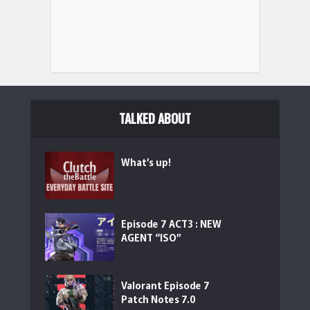
(
54112
)
TALKED ABOUT
What’s up!
Razer Huntsman V3 HE Magnetic Mini 65% 8...
Episode 7 ACT3 : NEW
AGENT “ISO”
Valorant Episode 7
Patch Notes 7.0