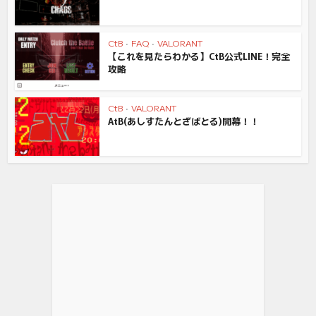
CtB
•
FAQ
•
VALORANT
【これを見たらわかる】CtB公式LINE！完全
攻略
CtB
•
VALORANT
AtB(あしすたんとざばとる)開幕！！
【Amazon.co.jp限定】RK ROYAL KLUDGE R98 Pro ...