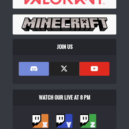
EPOMAKER HE108 ラピトリ ホール効果ゲーミングキーボー
ド 8Kポー...
(
54414
)
JOIN US
EPOMAKER TH87 JIS 日本語配列 TKL ワイヤレスゲーミン
グキー...
WATCH OUR LIVE AT 8 PM
(
54679
)