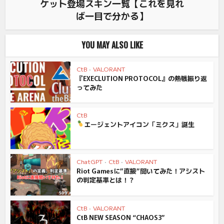
ケット登場スキン一覧【これを見れ
ば一目で分かる】
YOU MAY ALSO LIKE
CtB
•
VALORANT
『EXECLUTION PROTOCOL』の熱戦振り返
ってみた
CtB
エージェントアイコン「ミクス」誕生
ChatGPT
•
CtB
•
VALORANT
Riot Gamesに”直接”聞いてみた！アシスト
の判定基準とは！？
CtB
•
VALORANT
CtB NEW SEASON “CHAOS3”