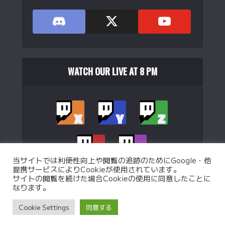
EPOMAKER TH108 PRO 日本語配列 フルサイズワイヤレス
ゲーミング...
(
54715
)
WATCH OUR LIVE AT 8 PM
当サイトでは利便性向上や閲覧の追跡のためにGoogle・他
提携サービスによりCookieが使用されています。
サイトの閲覧を続けた場合Cookieの使用に同意したことに
なります。
Copyright © 2026. Operated by
WJB Ltd.
.
Privacy Policy
Custom battle Policy
Operation Policy
Cookie Settings
同意する
特定商取引法に基づく表記