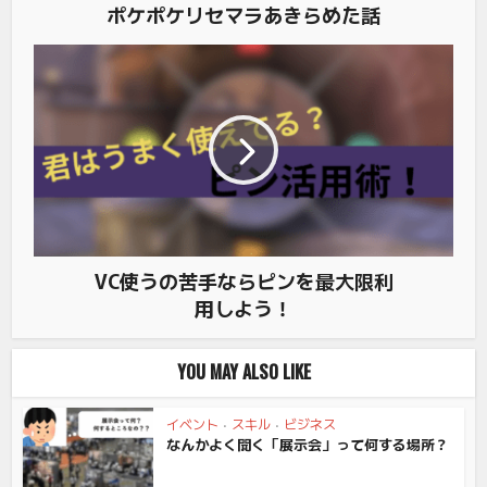
ポケポケリセマラあきらめた話
VC使うの苦手ならピンを最大限利
用しよう！
YOU MAY ALSO LIKE
イベント
•
スキル
•
ビジネス
なんかよく聞く「展示会」って何する場所？