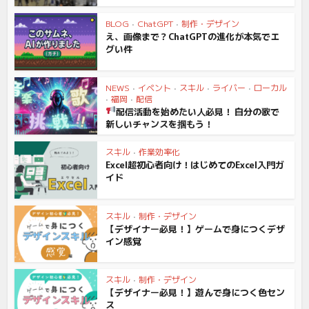
BLOG
•
ChatGPT
•
制作・デザイン
え、画像まで？ChatGPTの進化が本気でエ
グい件
NEWS
•
イベント
•
スキル
•
ライバー
•
ローカル
•
福岡
•
配信
配信活動を始めたい人必見！ 自分の歌で
新しいチャンスを掴もう！
スキル
•
作業効率化
Excel超初心者向け！はじめてのExcel入門ガ
イド
スキル
•
制作・デザイン
【デザイナー必見！】ゲームで身につくデザ
イン感覚
スキル
•
制作・デザイン
【デザイナー必見！】遊んで身につく色セン
ス