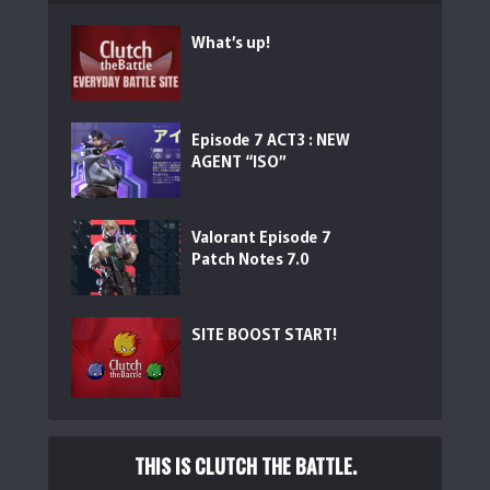
Razer Huntsman V3 HE Magnetic Mini 65% 8...
What’s up!
(
5501
)
Episode 7 ACT3 : NEW
AGENT “ISO”
Valorant Episode 7
Patch Notes 7.0
【Amazon.co.jp限定】 Logicool G 8000Hz ホットスワ...
(
5434
)
SITE BOOST START!
THIS IS CLUTCH THE BATTLE.