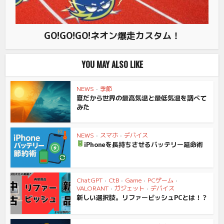
GO!GO!GO!ネオン爆走カスタム！
YOU MAY ALSO LIKE
NEWS
•
季節
夏だから世界の最高気温と最低気温を調べて
みた
NEWS
•
スマホ
•
デバイス
iPhoneを長持ちさせるバッテリー延命術
ChatGPT
•
CtB
•
Game
•
PCゲーム
•
VALORANT
•
ガジェット
•
デバイス
新しい選択肢。リファービッシュPCとは！？