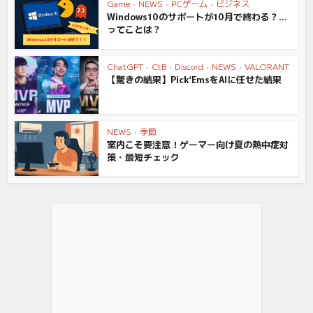
Game
•
NEWS
•
PCゲーム
•
ビジネス
Windows10のサポートが10月で終わる？…
ってことは？
ChatGPT
•
CtB
•
Discord
•
NEWS
•
VALORANT
【驚きの結果】Pick‘EmsをAIに任せた結果
NEWS
•
季節
室内こそ要注意！ゲーマー向け夏の熱中症対
策・最短チェック