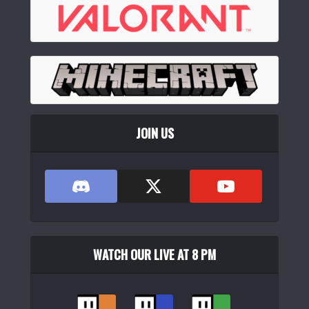
Logicool G ゲーミングキーボード G512r-TC 有線 タクタイ
ル ...
(
544810
)
JOIN US
e元素 Z-82 82キー ワイヤレスメカニカルキーボード 75%コ
ンパクト 銀...
WATCH OUR LIVE AT 8 PM
(
54429
)