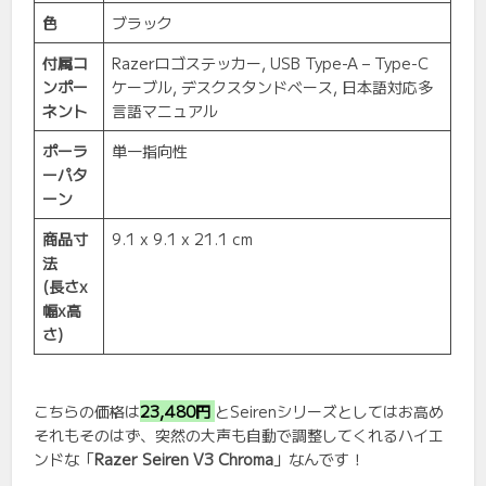
色
ブラック
付属コ
Razerロゴステッカー, USB Type-A – Type-C
ンポー
ケーブル, デスクスタンドベース, 日本語対応多
ネント
言語マニュアル
ポーラ
単一指向性
ーパタ
ーン
商品寸
9.1 x 9.1 x 21.1 cm
法
(長さx
幅x高
さ)
こちらの価格は
23,480円
とSeirenシリーズとしてはお高め
それもそのはず、突然の大声も自動で調整してくれるハイエ
ンドな「
Razer Seiren V3 Chroma
」なんです！