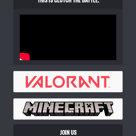
YUNZII QL75 タイプライターキーボード ワイヤレス レトロ
メカニカルキ...
(
544251
)
Pulsar Gaming Gears PCMK 3HE TKL ゲーミング キ...
(
54641
)
JOIN US