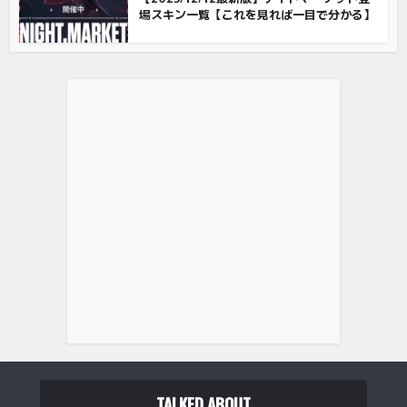
場スキン一覧【これを見れば一目で分かる】
ラピッドトリガー 搭載 Razer レイザー Huntsman V3 Pro
T...
(
5504
)
TALKED ABOUT