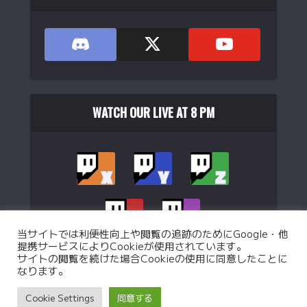
WATCH OUR LIVE AT 8 PM
【Amazon.co.jp限定】Logicool G ラピッドトリガー
G515...
(
546226
)
当サイトでは利便性向上や閲覧の追跡のためにGoogle・他
提携サービスによりCookieが使用されています。
サイトの閲覧を続けた場合Cookieの使用に同意したことに
なります。
Copyright © 2026. Operated by
WJB Ltd.
.
Privacy Policy
Custom battle Policy
Operation Policy
Cookie Settings
同意する