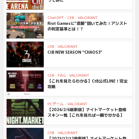
ChatGPT
•
CtB
•
VALORANT
Riot Gamesに”直接”聞いてみた！アシスト
の判定基準とは！？
CtB
•
VALORANT
CtB NEW SEASON “CHAOS3”
CtB
•
FAQ
•
VALORANT
【これを見たらわかる】CtB公式LINE！完全
攻略
PCゲーム
•
VALORANT
【2026/2/6最新版】ナイトマーケット登場
スキン一覧【これを見れば一瞬で分かる】
CtB
•
VALORANT
【2025/12/12最新版】ナイトマーケット登