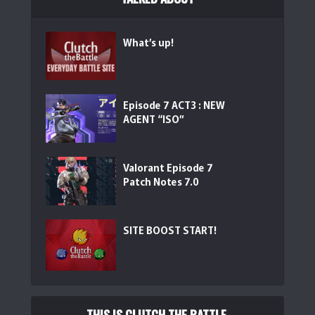
What’s up!
iClever ゲーミングキーボード テンキーレス 赤軸 メカニカル
キーボード...
(
542264
)
Episode 7 ACT3 : NEW
AGENT “ISO”
Valorant Episode 7
Patch Notes 7.0
GravaStar Mercury K1 かわいいホワイト ゲーミングキーボ
SITE BOOST START!
ード...
(
5461518
)
THIS IS CLUTCH THE BATTLE.