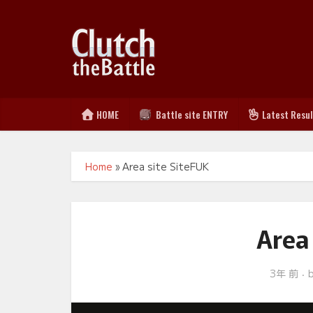
HOME
Battle site ENTRY
Latest Resu
Home
»
Area site SiteFUK
Area
3年 前