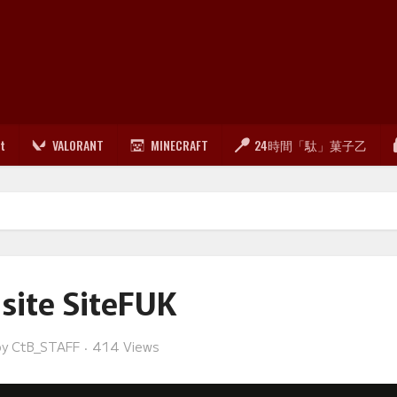
lt
VALORANT
MINECRAFT
24時間「駄」菓子乙
 site SiteFUK
by
CtB_STAFF
414 Views