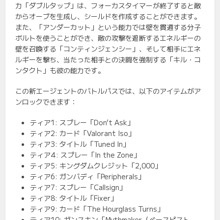
力「ダブルタップ」は、フォーカスタイマーが終了すると敵
からオーブを生成し、シールドを作成することができます。
また、「アンダーカット」という能力では壁を貫通する分子
ボルトを使うことができ、敵の攻撃を遮断するエネルギーの
壁を召喚する「コンティンジェンシー」、そして相手にエネ
ルギーを撃ち、当たった相手との決闘を強制する「キル・コ
ンタクト」も彼の能力です。
この新エージェントのバトルパスでは、以下のアイテムがア
ンロックできます：
ティア1: スプレー「Don’t Ask」
ティア2: カード「Valorant Iso」
ティア3: タイトル「Tuned In」
ティア4: スプレー「In the Zone」
ティア5: キングダムクレジット「2,000」
ティア6: ガンバディ「Peripherals」
ティア7: スプレー「Callsign」
ティア8: タイトル「Fixer」
ティア9: カード「The Hourglass Turns」
ティア10: ガンスキン「Mythmaker（ベースピスト