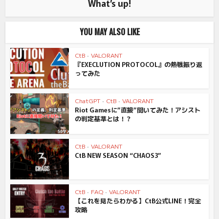
What’s up!
YOU MAY ALSO LIKE
CtB
•
VALORANT
『EXECLUTION PROTOCOL』の熱戦振り返
ってみた
ChatGPT
•
CtB
•
VALORANT
Riot Gamesに”直接”聞いてみた！アシスト
の判定基準とは！？
CtB
•
VALORANT
CtB NEW SEASON “CHAOS3”
CtB
•
FAQ
•
VALORANT
【これを見たらわかる】CtB公式LINE！完全
攻略