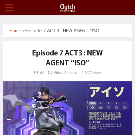
Home
»
Episode 7 ACT3 : NEW AGENT “ISO”
Episode 7 ACT3 : NEW
AGENT “ISO”
by
3年 前
GhostShadow
1,097 Views