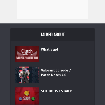
TALKED ABOUT
What’s up!
【Amazon.co.jp限定】Logicool G ラピッドトリガー
G515...
(
546225
)
Valorant Episode 7
Patch Notes 7.0
SITE BOOST START!