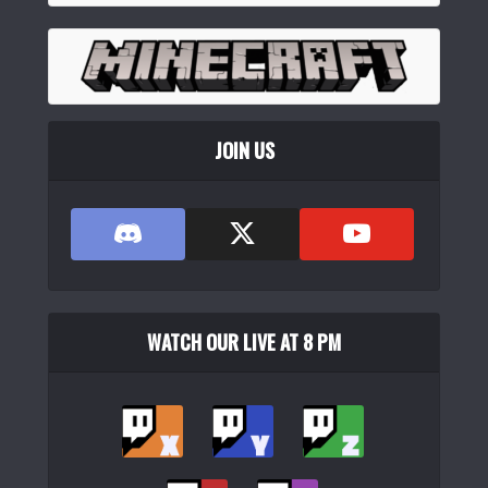
EPOMAKER Split70 ワイヤレスゲーミングキーボード 分割
キーボード...
(
5446
)
JOIN US
Rii ゲーミングキーボード 106キー 日本語配列 usb有線 ps4
WATCH OUR LIVE AT 8 PM
対応 バ...
(
539452
)